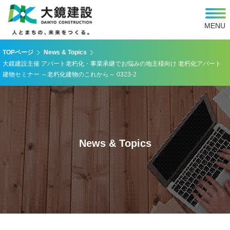
MENU
TOPページ
News & Topics
大鏡建設主催 アパート老朽化・事業承継でお悩みの地主様向け 老朽化アパート
建物セミナー ～老朽化建物のこれから～ 0323-2
News & Topics